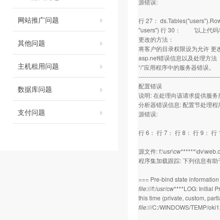
源错误:
网站推广问题
行 27： ds.Tables("users"
"users") 行 30： '以上代
更改的方法：
其他问题
将客户的目录权限设为允许 更
asp.net错误信息以及处理方法
主机租用问题
“/”应用程序中的服务器错误。
-----------------------------------------
配置错误
数据库问题
说明: 在处理向该请求提供服
分析器错误信息: 配置节处理
支付问题
源错误:
行 6： 行 7： 行 8： 行 9： 行
源文件: f:\usr\cw******\dv\web.c
程序集加载跟踪: 下列信息有助于确
=== Pre-bind state informati
file:
///f:/usr/cw****LOG: Initia
this time (private, custom, pa
file:
///C:/WINDOWS/TEMP/oki1z