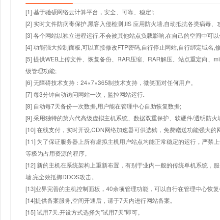
[1] 基于驰硕网络云计算平台，安全、可靠、稳定!;
[2] 实时文件防病毒保护,黑客入侵检测,IIS 应用防火墙,自动抵抗各类病毒、
[3] 各个网站以独立进程运行,不会被其他站点负载影响,在自己的空间中可以使用
[4] 功能强大控制面板,可以直接修改FTP密码,自行停止网站,自行绑定域名,
[5] 提供WEB上传文件、恢复备份、RAR压缩、RAR解压、站点重定向
级管理功能;
[6] 无障碍技术支持：24×7×365制技术支持，微笑面对任何用户。
[7] 每3分钟自动访问网站一次，监控网站运行.
[8] 自动每7天备份一次数据,用户能在管理中心自助恢复数据;
[9] 采用独特的第六代高级虚拟主机系统、数据双重保护、软硬件/透明防火
[10] 在线支付，实时开设,CDN网络加速器可供选购，免费赠送功能强大
[11] 为了保证服务器上所有虚拟主机用户站点均能正常稳定的运行，严禁上
等极为占用资源的程序。
[12] 新的主机在系统架构上重新布置，有别于业内一般的传统单机系统，
墙,完全效抵御DDOS攻击。
[13]业界完善的主机控制面板，40余项管理功能，可以自行在管理中心恢
[14]提供备案服务,空间开通后，请于7天内进行网站备案。
[15] 试用7天.开设方式选择为"试用7天"即可。